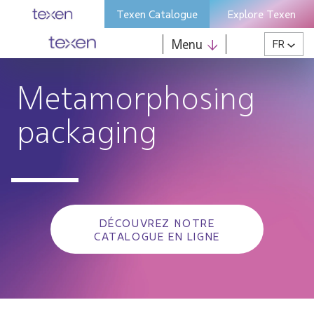
Skip
Texen Catalogue
Explore Texen
to
content
Menu
FR
Metamorphosing
packaging
DÉCOUVREZ NOTRE
CATALOGUE EN LIGNE