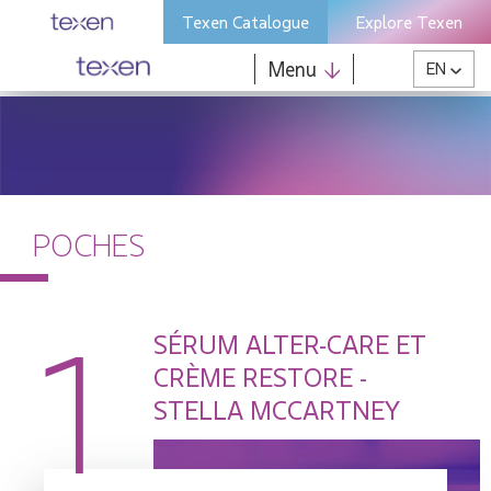
Skip
Texen Catalogue
Explore Texen
to
content
Menu
EN
POCHES
1
SÉRUM ALTER-CARE ET
CRÈME RESTORE -
STELLA MCCARTNEY