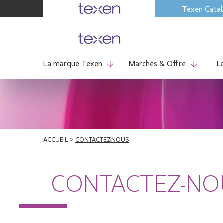
Skip
Texen Cata
to
content
La marque Texen
Marchés & Offre
L
ACCUEIL
>
CONTACTEZ-NOUS
CONTACTEZ-NO