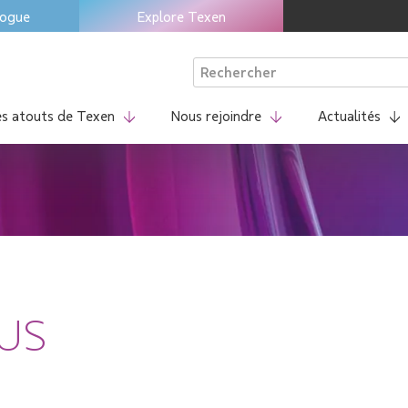
logue
Explore Texen
Rechercher :
es atouts de Texen
Nous rejoindre
Actualités
US