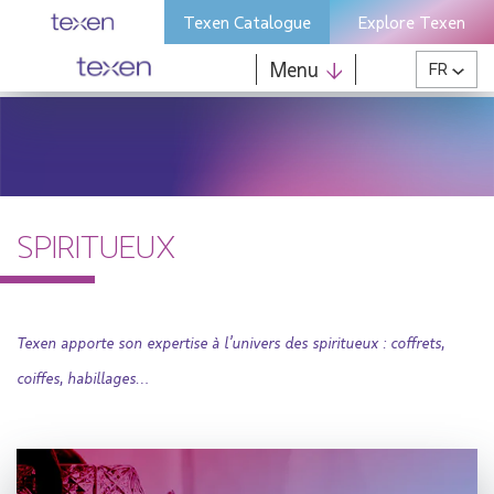
Skip
Texen Catalogue
Explore Texen
to
content
Menu
FR
SPIRITUEUX
Texen apporte son expertise à l’univers des spiritueux : coffrets,
coiffes, habillages…