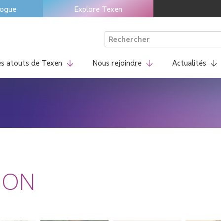
logue
Explore Texen
Rechercher :
es atouts de Texen
Nous rejoindre
Actualités
ION