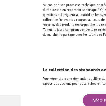
Au cœur de son processus technique et créat
durée de vie en repensant son usage ? Quel
questions qui irriguent au quotidien les sy
collections innovantes conçues au cours de
recycler, des produits rechargeables ou re-
Texen, le juste compromis entre luxe et éc
du marché, le partage avec les clients et l’
La collection des standards d
Pour répondre à une demande régulière des
capots et bouchons pour pots, tubes et flac
DÉCOUV