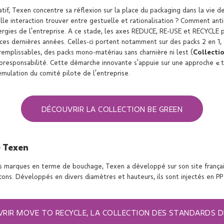
if, Texen concentre sa réflexion sur la place du packaging dans la vie de
le interaction trouver entre gestuelle et rationalisation ? Comment anti
nergies de l’entreprise. A ce stade, les axes REDUCE, RE-USE et RECYCLE 
 ces dernières années. Celles-ci portent notamment sur des packs 2 en 1,
remplissables, des packs mono-matériau sans charnière ni lest (
Collecti
oresponsabilité. Cette démarche innovante s’appuie sur une approche « te
émulation du comité pilote de l’entreprise.
DÉCOUVRIR LA COLLECTION BE GREEN
e Texen
 marques en terme de bouchage, Texen a développé sur son site français
ons. Développés en divers diamètres et hauteurs, ils sont injectés en PP
RIR MOVE TO RECYCLE, LA COLLECTION DES STANDARDS 