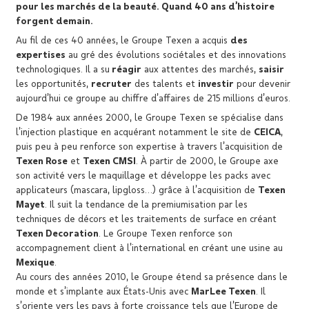
pour les marchés de la beauté.
Quand 40 ans d’histoire
forgent demain.
Au fil de ces 40 années, le Groupe Texen a acquis
des
expertises
au gré des évolutions sociétales et des innovations
technologiques. Il a su
réagir
aux attentes des marchés,
saisir
les opportunités,
recruter
des talents et
investir
pour devenir
aujourd’hui ce groupe au chiffre d’affaires de 215 millions d’euros.
De 1984 aux années 2000, le Groupe Texen se spécialise dans
l’injection plastique en acquérant notamment le site de
CEICA
,
puis peu à peu renforce son expertise à travers l’acquisition de
Texen Rose
et
Texen CMSI
. À partir de 2000, le Groupe axe
son activité vers le maquillage et développe les packs avec
applicateurs (mascara, lipgloss…) grâce à l’acquisition de
Texen
Mayet
. Il suit la tendance de la premiumisation par les
techniques de décors et les traitements de surface en créant
Texen Decoration
. Le Groupe Texen renforce son
accompagnement client à l’international en créant une usine au
Mexique
.
Au cours des années 2010, le Groupe étend sa présence dans le
monde et s’implante aux États-Unis avec
MarLee Texen
. Il
s’oriente vers les pays à forte croissance tels que l’Europe de