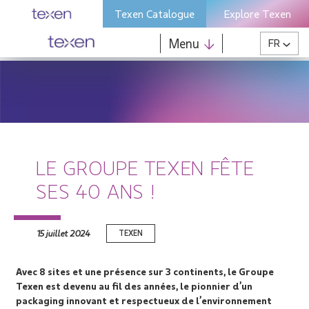
Skip
Texen Catalogue
Explore Texen
to
content
Menu
FR
LE GROUPE TEXEN FÊTE
SES 40 ANS !
15 juillet 2024
TEXEN
Avec 8 sites et une présence sur 3 continents, le Groupe
Texen est devenu au fil des années, le pionnier d’un
packaging innovant et respectueux de l’environnement