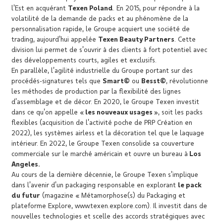
l’Est en acquérant
Texen Poland
. En 2015, pour répondre à la
volatilité de la demande de packs et au phénomène de la
personnalisation rapide, le Groupe acquiert une société de
trading, aujourd’hui appelée
Texen Beauty Partners
. Cette
division lui permet de s’ouvrir à des clients à fort potentiel avec
des développements courts, agiles et exclusifs.
En parallèle, l’agilité industrielle du Groupe portant sur des
procédés-signatures tels que
Smart©
ou
Besst©
, révolutionne
les méthodes de production par la flexibilité des lignes
d’assemblage et de décor. En 2020, le Groupe Texen investit
dans ce qu’on appelle «
les nouveaux usages
», soit les packs
flexibles (acquisition de l’activité poche de PRP Création en
2022), les systèmes airless et la décoration tel que le laquage
intérieur. En 2022, le Groupe Texen consolide sa couverture
commerciale sur le marché américain et ouvre un bureau à
Los
Angeles.
Au cours de la dernière décennie, le Groupe Texen s’implique
dans l’avenir d’un packaging responsable en explorant
le pack
du futur
(magazine « Métamorphose(s) du Packaging et
plateforme Explore, www.texen.explore.com). Il investit dans de
nouvelles technologies et scelle des accords stratégiques avec