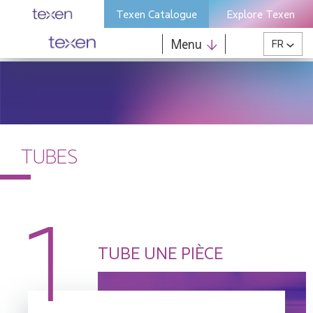
Skip
Texen Catalogue
Explore Texen
to
content
Menu
FR
TUBES
1
TUBE UNE PIÈCE